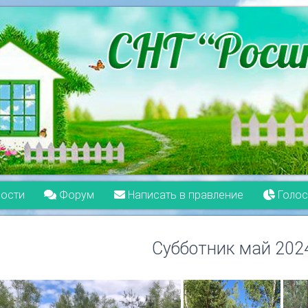
ости
Форум
Написать в правление
Голос
Субботник май 202