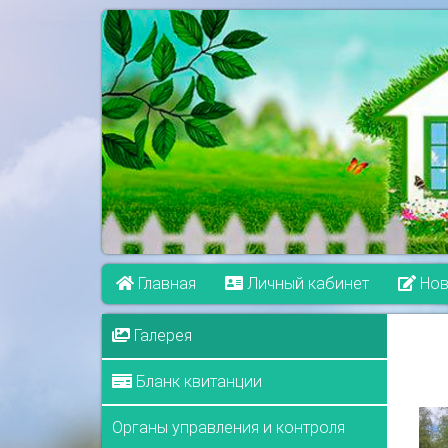
Главная
Личный кабинет
Нов
Галерея
Бланк квитанции
Органы управления и контроля