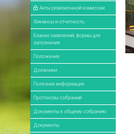
Акты ревизионной комиссии
Финансы и отчетность
Бланки заявлений, формы для
заполнения
Положения
Должники
Полезная информация
Протоколы собраний
Документы к общему собранию
Документы