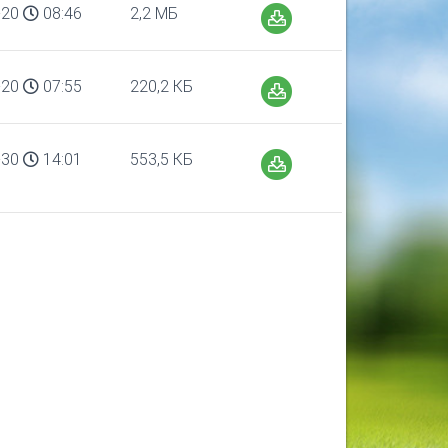
-20
08:46
2,2 МБ
-20
07:55
220,2 КБ
-30
14:01
553,5 КБ