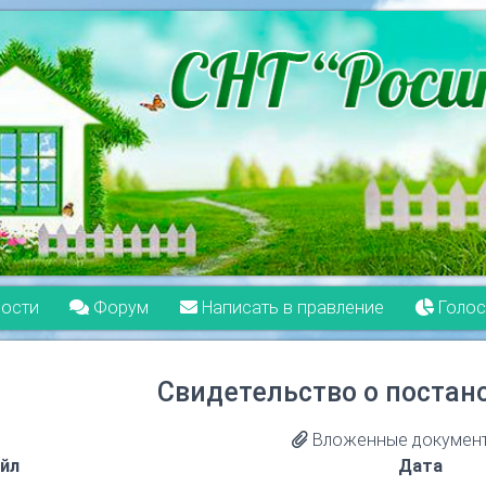
ости
Форум
Написать в правление
Голос
Свидетельство о постано
Вложенные документ
йл
Дата