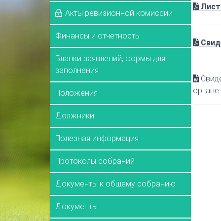
Лист
Акты ревизионной комиссии
Финансы и отчетность
Свид
Бланки заявлений, формы для
заполнения
Свиде
органе
Положения
Должники
Полезная информация
Протоколы собраний
Документы к общему собранию
Документы