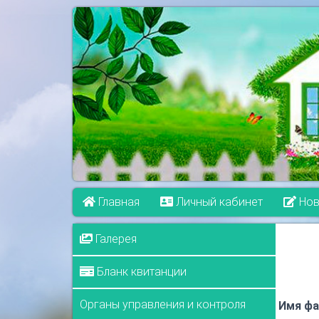
Главная
Личный кабинет
Нов
Галерея
Бланк квитанции
Органы управления и контроля
Имя фа